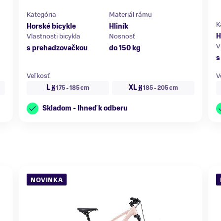
Kategória
Materiál rámu
K
Horské bicykle
Hliník
Vlastnosti bicykla
Nosnosť
H
V
s prehadzovačkou
do 150 kg
s
Veľkosť
V
L
XL
175 - 185 cm
185 - 205 cm
Skladom - Ihneď k odberu
NOVINKA