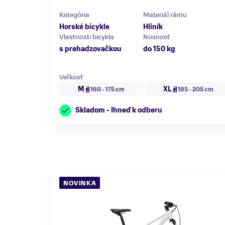
Kategória
Materiál rámu
Horské bicykle
Hliník
Vlastnosti bicykla
Nosnosť
s prehadzovačkou
do 150 kg
Veľkosť
M
XL
160 - 175 cm
185 - 205 cm
Skladom - Ihneď k odberu
NOVINKA