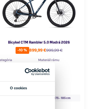
Bicykel CTM Rambler 5.0 Modrá 2026
899,99 €
999,99 €
-10 %
ategória
Materiál rámu
orské bicykle
Hliník
O cookies
eľkosť
M
L
160 - 175 cm
175 - 185 cm
Skladom - Ihneď k odberu