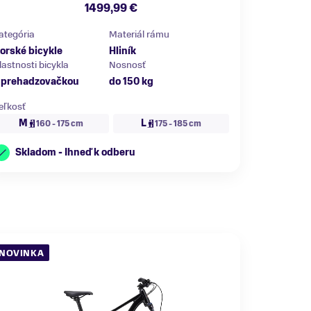
1499,99 €
ategória
Materiál rámu
orské bicykle
Hliník
lastnosti bicykla
Nosnosť
 prehadzovačkou
do 150 kg
eľkosť
M
L
160 - 175 cm
175 - 185 cm
Skladom - Ihneď k odberu
NOVINKA