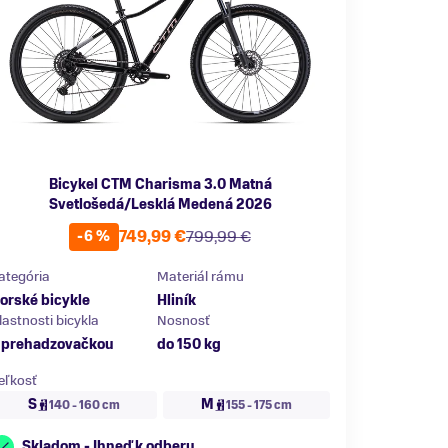
Bicykel CTM Charisma 3.0 Matná
Svetlošedá/Lesklá Medená 2026
749,99 €
799,99 €
-6 %
ategória
Materiál rámu
orské bicykle
Hliník
lastnosti bicykla
Nosnosť
 prehadzovačkou
do 150 kg
eľkosť
S
M
140 - 160 cm
155 - 175 cm
Skladom - Ihneď k odberu