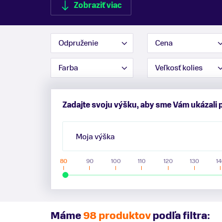
Zobraziť viac
Odpruženie
Cena
Zobraziť menej
Farba
Veľkosť kolies
Zadajte svoju výšku, aby sme Vám ukázali 
Moja výška
80
90
100
110
120
130
14
Máme
98 produktov
podľa filtra: