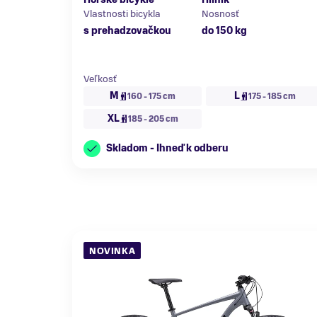
Vlastnosti bicykla
Nosnosť
s prehadzovačkou
do 150 kg
Veľkosť
M
L
160 - 175 cm
175 - 185 cm
XL
185 - 205 cm
Skladom - Ihneď k odberu
NOVINKA