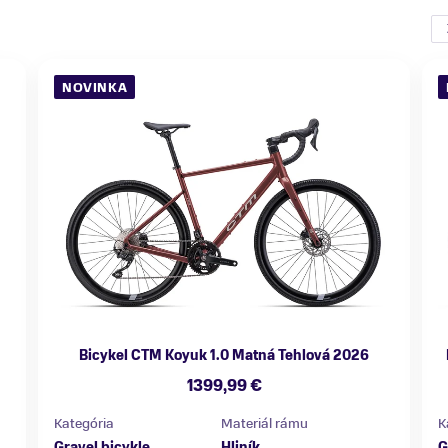
NOVINKA
Bicykel CTM Koyuk 1.0 Matná Tehlová 2026
1399,99 €
Kategória
Materiál rámu
K
Gravel bicykle
Hliník
G