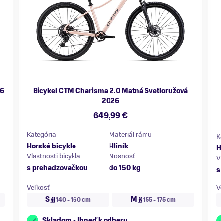
26
Bicykel CTM Charisma 2.0 Matná Svetloružová
2026
649,99 €
Kategória
Materiál rámu
K
Horské bicykle
Hliník
H
Vlastnosti bicykla
Nosnosť
V
s prehadzovačkou
do 150 kg
s
Veľkosť
V
S
M
140 - 160 cm
155 - 175 cm
Skladom - Ihneď k odberu