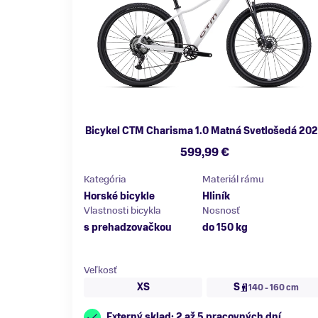
Bicykel CTM Charisma 1.0 Matná Svetlošedá 20
599,99 €
Kategória
Materiál rámu
Horské bicykle
Hliník
Vlastnosti bicykla
Nosnosť
s prehadzovačkou
do 150 kg
Veľkosť
XS
S
140 - 160 cm
Externý sklad: 2 až 5 pracovných dní