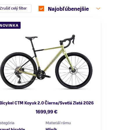
Zrušiť celý filter
Najobľúbenejšie
NOVINKA
Bicykel CTM Koyuk 2.0 Čierna/Svetlá Zlatá 2026
1699,99 €
ategória
Materiál rámu
ravel bicykle
Hliník