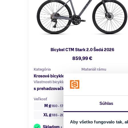
Bicykel CTM Stark 2.0 Šedá 2026
859,99 €
Kategória
Materiál rámu
Krosové bicykle
Hliník
Vlastnosti bicykla
Nosnosť
s prehadzovačkou
do 150 kg
Veľkosť
Súhlas
M
L
160 - 175 cm
175 - 185 cm
XL
185 - 205 cm
Aby všetko fungovalo tak, a
Skladom - Ihneď k odberu