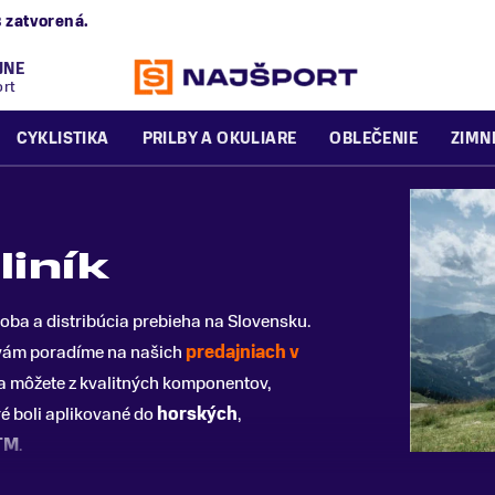
B
zatvorená.
JNE
ort
CYKLISTIKA
PRILBY A OKULIARE
OBLEČENIE
ZIMN
liník
ýroba a distribúcia prebieha na Slovensku.
 vám poradíme na našich
predajniach v
 sa môžete z kvalitných komponentov,
é boli aplikované do
horských
,
TM
.