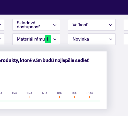
Skladová
Veľkosť
dostupnosť
Materiál rámu
Novinka
1
produkty, ktoré vám budú najlepšie sedieť
0
150
160
170
180
190
200