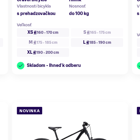
Vlastnosti bicykla
Nosnosť
V
s prehadzovačkou
do 100 kg
s
Veľkosť
XS
S
160 - 170 cm
165 - 175 cm
V
M
L
175 - 185 cm
185 - 190 cm
XL
190 - 200 cm
Skladom - Ihneď k odberu
NOVINKA