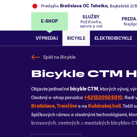
Predajňa
Bratislava OC Tehelko
,
Bajkalská 2/
SLUŽBY
PREDA
E-SHOP
Požičovňa,
Najšp
servis a iné
VÝPREDAJ
BICYKLE
ELEKTROBICYKLE
Späť na
Bicykle
Bicykle CTM H
Objavte jedinečné
bicykle CTM
, ktorých vývoj, v
Osobný e-shop poradca
+421220924810
. Radi
Bratislave
,
Trenčíne
a na
Kubínskej holi
. Tešiť
špičkových rámov a vlastnými technológiami, ktor
krosových
,
cestných
a
mestských bicyklov C