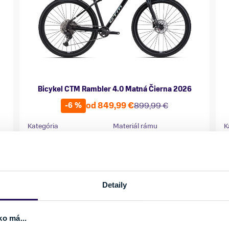
Bicykel CTM Rambler 4.0 Matná Čierna 2026
od 849,99 €
899,99 €
-6 %
Kategória
Materiál rámu
K
Horské bicykle
Hliník
H
Vlastnosti bicykla
Nosnosť
s prehadzovačkou
do 150 kg
Detaily
Veľkosť
V
M
L
160 - 175 cm
175 - 185 cm
ko má...
Skladom - Ihneď k odberu