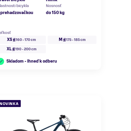
lastnosti bicykla
Nosnosť
 prehadzovačkou
do 150 kg
eľkosť
XS
M
160 - 170 cm
175 - 185 cm
XL
190 - 200 cm
Skladom - Ihneď k odberu
NOVINKA