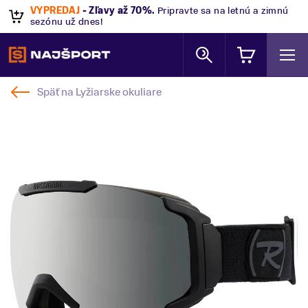
VÝPREDAJ
- Zľavy až 70%
.
Pripravte sa na letnú a zimnú
sezónu už dnes!
Späť na
Lyžiarske okuliare