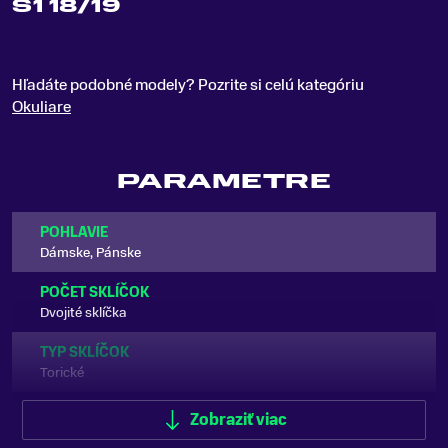
S1 18/19
Hľadáte podobné modely? Pozrite si celú kategóriu
Okuliare
PARAMETRE
POHLAVIE
Dámske, Pánske
POČET SKLÍČOK
Dvojité sklíčka
TYP SKLÍČOK
Torické
VETRANIE
Zobraziť viac
Áno