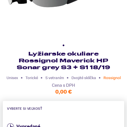
Lyžiarske okuliare
Rossignol Maverick HP
Sonar grey S3 + S1 18/19
Unisex
Torické
S vetraním
Dvojité sklíčka
Rossignol
Cena s DPH
0,00 €
VYBERTE SI VEĽKOSŤ
Vypredané