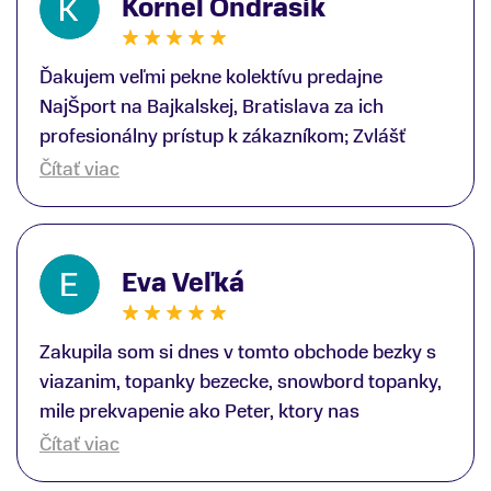
Kornel Ondrasik
Ďakujem veľmi pekne kolektívu predajne
NajŠport na Bajkalskej, Bratislava za ich
profesionálny prístup k zákazníkom; Zvlášť
ďakujem špecialistovi Martinovi Gunišovi za
Čítať viac
jeho odbornú pomoc pri kúpe nových lyží a
lyžiarskej obuvi, ako aj prilby.. všetko značka
Atomic; Pán Martin Guniš mi svojou
Eva Veľká
odbornosťou otvoril nové obzory a dozvedel
som sa, vďaka jeho profesionálnemu prístupu k
zákazníkovi, up-to-date informácie o nových
Zakupila som si dnes v tomto obchode bezky s
trendoch v lyžiarských technológiách; Z
viazanim, topanky bezecke, snowbord topanky,
predajne NajŠport som odchádzal s nakúpom
mile prekvapenie ako Peter, ktory nas
nového lyžiarského vybavenia nielen ako veľmi
obsluhoval mal prehlad, poradil nam super. Za
Čítať viac
spokojný zákazník, ale aj s rešpektom, že
mna velmi mila obsluha, dakujeme Eva zo