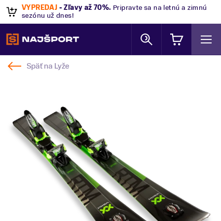
VÝPREDAJ
- Zľavy až 70%
.
Pripravte sa na letnú a zimnú
sezónu už dnes!
Späť na
Lyže