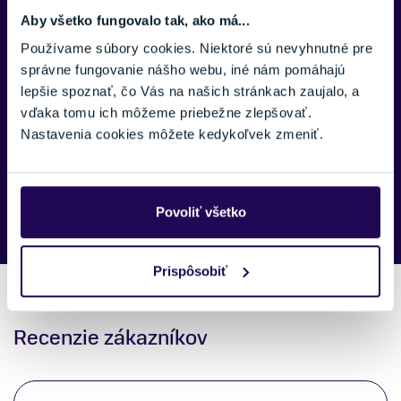
Aby všetko fungovalo tak, ako má...
Zobraziť menej
SPRÁVA:
Používame súbory cookies. Niektoré sú nevyhnutné pre
správne fungovanie nášho webu, iné nám pomáhajú
lepšie spoznať, čo Vás na našich stránkach zaujalo, a
vďaka tomu ich môžeme priebežne zlepšovať.
Nastavenia cookies môžete kedykoľvek zmeniť.
Náš špecialista vám, čo najskôr zavolá ohľadom tohto
produktu.
Povoliť všetko
Prispôsobiť
Recenzie zákazníkov