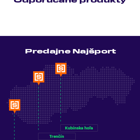
Odporúčané produkty
Predajne Najšport
Kubínska hoľa
Trenčín