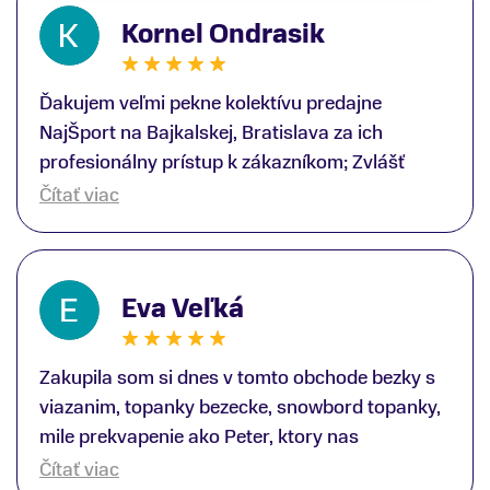
Kornel Ondrasik
Ďakujem veľmi pekne kolektívu predajne
NajŠport na Bajkalskej, Bratislava za ich
profesionálny prístup k zákazníkom; Zvlášť
ďakujem špecialistovi Martinovi Gunišovi za
Čítať viac
jeho odbornú pomoc pri kúpe nových lyží a
lyžiarskej obuvi, ako aj prilby.. všetko značka
Atomic; Pán Martin Guniš mi svojou
Eva Veľká
odbornosťou otvoril nové obzory a dozvedel
som sa, vďaka jeho profesionálnemu prístupu k
zákazníkovi, up-to-date informácie o nových
Zakupila som si dnes v tomto obchode bezky s
trendoch v lyžiarských technológiách; Z
viazanim, topanky bezecke, snowbord topanky,
predajne NajŠport som odchádzal s nakúpom
mile prekvapenie ako Peter, ktory nas
nového lyžiarského vybavenia nielen ako veľmi
obsluhoval mal prehlad, poradil nam super. Za
Čítať viac
spokojný zákazník, ale aj s rešpektom, že