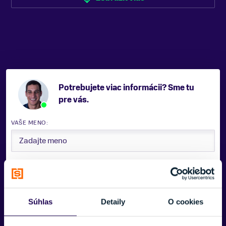
Drevené, Ocel
TERÉN
Zjazdovka/Mimo zjazdovky
TYP OBLÚKU/RÁDIU
Univerzálny
JADRO LYŽE
Potrebujete viac informácii? Sme tu
UVO
pre vás.
TYP VIAZANIA
VAŠE MENO:
iPT WR XL 12 FR GW flo-red
ŠÍRKA LYŽÍ POD VIAZANÍM
84 mm
E-MAIL:
FARBA
Čierna, Šedá, Zelená
Súhlas
Detaily
O cookies
ZNAČKA
TELEFÓNNE ČÍSLO:
Völkl