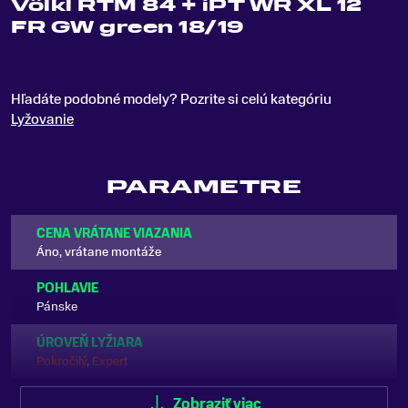
Völkl RTM 84 + iPT WR XL 12
FR GW green 18/19
Hľadáte podobné modely? Pozrite si celú kategóriu
Lyžovanie
PARAMETRE
CENA VRÁTANE VIAZANIA
Áno, vrátane montáže
POHLAVIE
Pánske
ÚROVEŇ LYŽIARA
Pokročilý
,
Expert
VÝSTUŽ LYŽE
Zobraziť viac