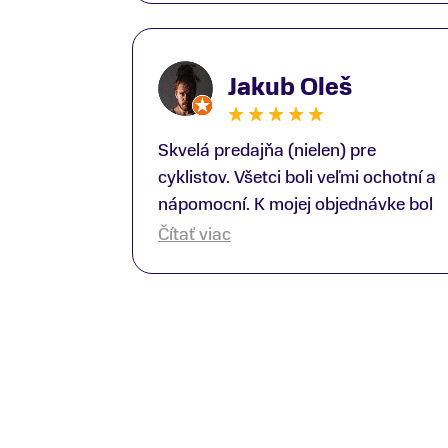
Gunišovi za jeho odbornú pomoc pri
kúpe nových lyží a lyžiarskej obuvi,
ako aj prilby.. všetko značka Atomic;
Jakub Oleš
Pán Martin Guniš mi svojou
odbornosťou otvoril nové obzory a
dozvedel som sa, vďaka jeho
Skvelá predajňa (nielen) pre
profesionálnemu prístupu k
cyklistov. Všetci boli veľmi ochotní a
zákazníkovi, up-to-date informácie o
nápomocní. K mojej objednávke bol
nových trendoch v lyžiarských
pridelený Oliver, ktorý mi spravil z
Čítať viac
technológiách; Z predajne NajŠport
nákupu bajku super zážitok. Keďže s
som odchádzal s nakúpom nového
tým začínam, mal som veľa
lyžiarského vybavenia nielen ako
(zjavných) otázok, s ktorými mi veľmi
veľmi spokojný zákazník, ale aj s
pomohol. Všetko sme nastavili spolu
rešpektom, že majitelia takejto
od prilby cez údržbu reťaze. Veľmi
špičkovej športovej predajne na
rád sa sem vrátim, či už po nový
Slovenskom trhu perfektne ovládajú
gear alebo kvôli servisu. Super!
prácu s ľudmi, a vedia zapojiť do