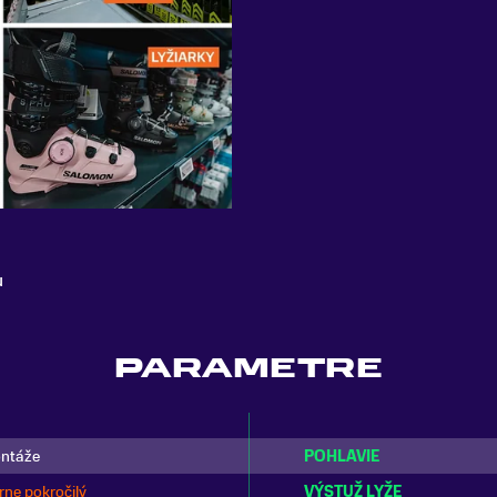
u
PARAMETRE
ontáže
POHLAVIE
rne pokročilý
VÝSTUŽ LYŽE