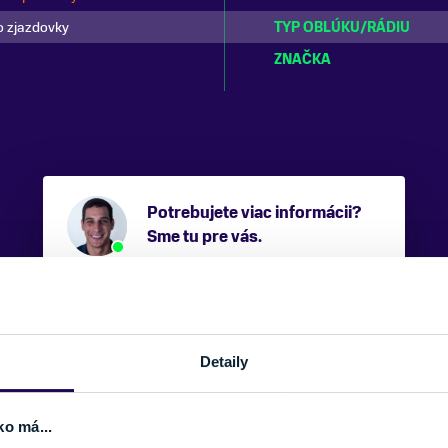
 zjazdovky
TYP OBLÚKU/RÁDIU
ZNAČKA
Potrebujete viac informácii?
Sme tu pre vás.
VAŠE MENO:
Detaily
E-MAIL:
ko má...