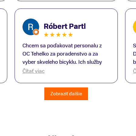
super. Za mna velmi mila obsluha,
V
dakujeme Eva zo Serede
a
o
Róbert Partl
E
Chcem sa poďakovat personalu z
S
OC Tehelko za poradenstvo a za
D
vyber skveleho bicyklu. Ich služby
b
rad využijem zas rad znovu.
p
Čítať viac
Č
Dopravili mi bicykel až domov.
T
Hodnotim čast kde predavaju bicykle
O
Zobraziť ďalšie
značky Trek. Chalani boli velmi
p
ochotny. Poradili mi velmi dobre :)
d
odporučam velmi :) Každy kto
k
uvažuje že si tu kupi bicykel tak
f
spravi len dobre :) Predajcovia sa
vyznaju :)