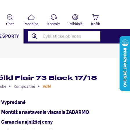
Predajňa
T
Chat
Predajne
Kontakt
Prihlásiť
Košík
É ŠPORTY
lkl Flair 73 Black 17/18
ske
Kompozitné
Völkl
Vypredané
Montáž a nastavenie viazania ZADARMO
Garancia najnižšej ceny