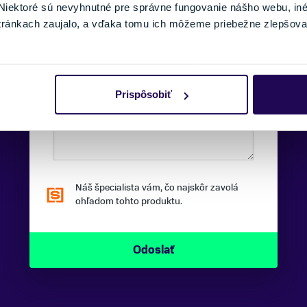
iektoré sú nevyhnutné pre správne fungovanie nášho webu, in
tránkach zaujalo, a vďaka tomu ich môžeme priebežne zlepšova
TELEFÓNNE ČÍSLO:
SPRÁVA:
Prispôsobiť
Náš špecialista vám, čo najskôr zavolá
ohľadom tohto produktu.