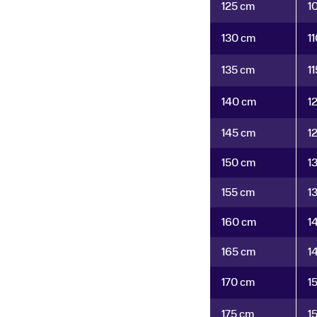
125 cm
1
130 cm
1
135 cm
1
140 cm
1
145 cm
1
150 cm
1
155 cm
1
160 cm
1
165 cm
1
170 cm
1
175 cm
1