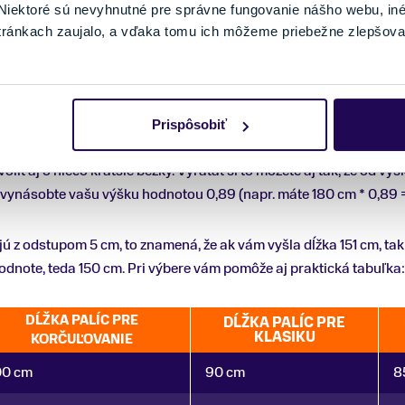
iektoré sú nevyhnutné pre správne fungovanie nášho webu, in
tránkach zaujalo, a vďaka tomu ich môžeme priebežne zlepšova
štýle by mali palice po zapichnutí do snehu siahať
približne po 
ypočítať to môžete tak, že od svojej výšky odrátate 30 cm alebo ju
cm * 0,84 = 150 cm).
Prispôsobiť
orčuliarsku techniku potrebujete palice s ideálnou dĺžkou medzi
oliť aj o niečo kratšie bežky. Vyrátať si to môžete aj tak, že od vý
 vynásobte vašu výšku hodnotou 0,89 (napr. máte 180 cm * 0,89 
jú z odstupom 5 cm, to znamená, že ak vám vyšla dĺžka 151 cm, tak 
odnote, teda 150 cm. Pri výbere vám pomôže aj praktická tabuľka:
DĹŽKA PALÍC PRE
DĹŽKA PALÍC PRE
KLASIKU
KORČUĽOVANIE
00 cm
90 cm
8