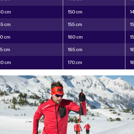
60 cm
150 cm
1
65 cm
155 cm
1
70 cm
160 cm
1
75 cm
165 cm
1
80 cm
170 cm
1