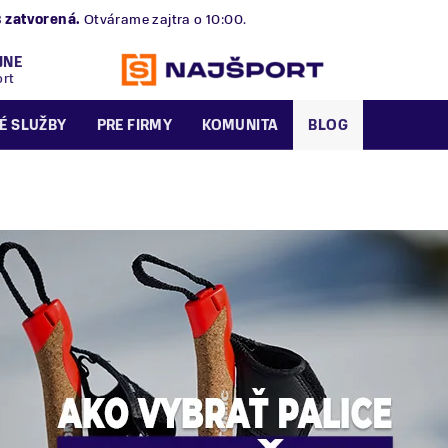
B
zatvorená.
Otvárame zajtra o 10:00.
JNE
ort
É SLUŽBY
PRE FIRMY
KOMUNITA
BLOG