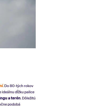
ní
. Do 80-tých rokov
e ideálnu dĺžku palice
ingu a terén
. Dôležitú
točne podobá