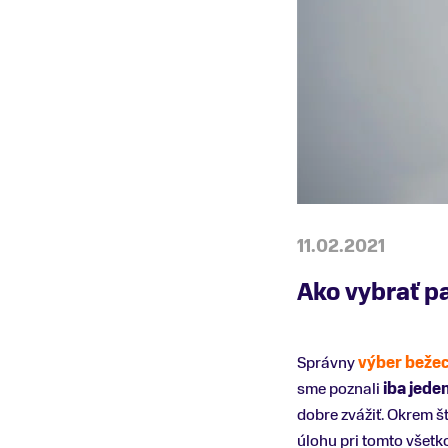
11.02.2021
Ako vybrať p
Správny
výber bežec
sme poznali
iba jede
dobre zvážiť. Okrem š
úlohu pri tomto všet