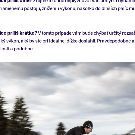
ce príliš dlhé?
Zrejme to bude ovplyvňovať váš pohyb a dynamik
zpriamenému postoju, zníženiu výkonu, nakoľko do dlhších palíc mu
ce príliš krátke?
V tomto prípade vám bude chýbať určitý rozsa
ký výkon, aký by ste pri ideálnej dĺžke dosiahli. Pravdepodobne 
losti a podobne.