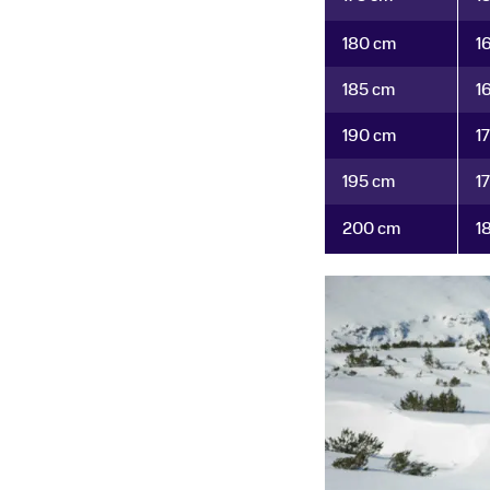
180 cm
1
185 cm
1
190 cm
1
195 cm
1
200 cm
1