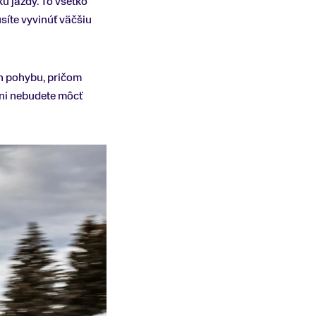
u jazdy. To všetko
síte vyvinúť väčšiu
h pohybu, pričom
ani nebudete môcť