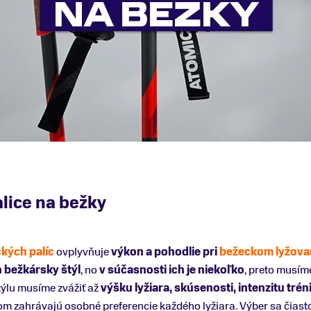
alice na bežky
kých palíc
ovplyvňuje
výkon a pohodlie pri
bežeckom lyžova
n bežkársky štýl
, no
v súčasnosti ich je niekoľko
, preto musím
týlu musíme zvážiť až
výšku lyžiara, skúsenosti, intenzitu trén
kom zahrávajú osobné preferencie každého lyžiara. Výber sa čias