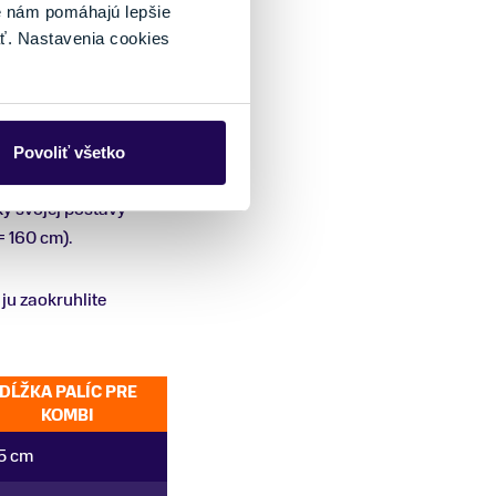
é nám pomáhajú lepšie
ť. Nastavenia cookies
ramená
, aby bol odraz
 vynásobíte hodnotou
Povoliť všetko
 nosom a bradou. Menej
šky svojej postavy
= 160 cm).
ju zaokruhlite
DĹŽKA PALÍC PRE
KOMBI
5 cm