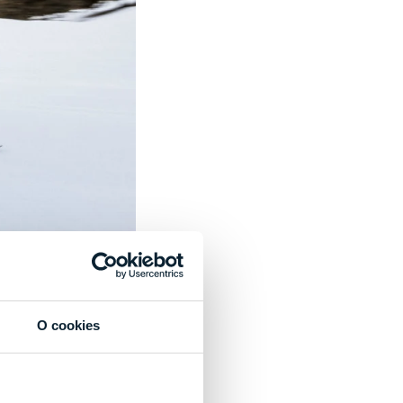
 na štýl
plné inú dĺžku volíme
O cookies
da
upravené
alebo
 Okrem odporúčaných
ýška jazdca
, sa musí