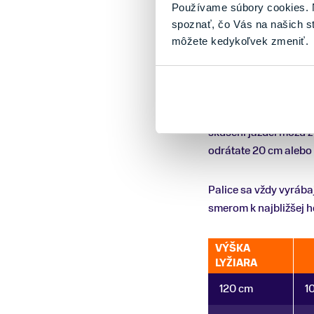
Používame súbory cookies. N
spoznať, čo Vás na našich s
Klasicka
- Pri tomto 
môžete kedykoľvek zmeniť.
čo najefektívnejší. V
0,84 (napr. máte 180 
Korčuľovanie
- Na k
skúsení jazdci môžu zv
odrátate 20 cm alebo
Palice sa vždy vyrába
smerom k najbližšej h
VÝŠKA
LYŽIARA
120 cm
1