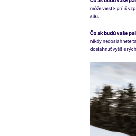
Čo ak budú vaše pali
môže viesť k príliš v
silu.
Čo ak budú vaše pali
nikdy nedosiahnete ta
dosiahnuť vyššie rých