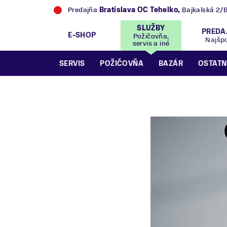
Predajňa
Bratislava OC Tehelko
,
Bajkalská 2/
SLUŽBY
PREDA
E-SHOP
Požičovňa,
Najšp
servis a iné
SERVIS
POŽIČOVŇA
BAZÁR
OSTATN