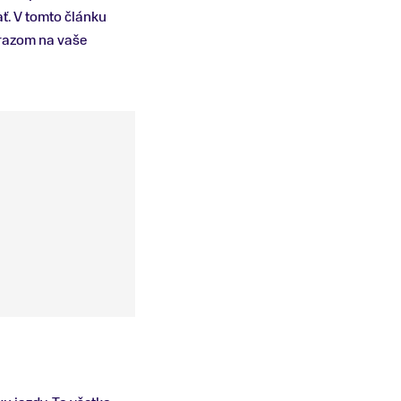
ť. V tomto článku
ôrazom na vaše