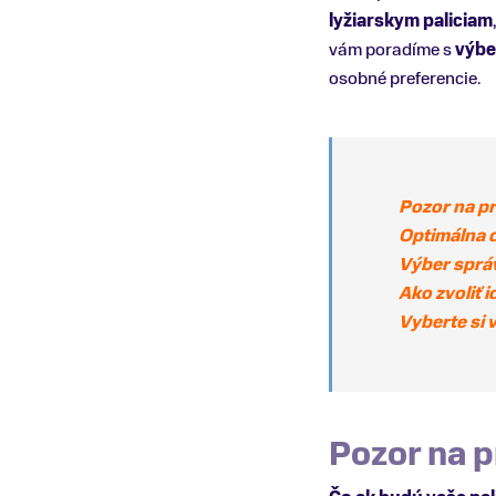
lyžiarskym paliciam
vám poradíme s
výbe
osobné preferencie.
Pozor na prí
Optimálna d
Výber sprá
Ako zvoliť i
Vyberte si 
Pozor na pr