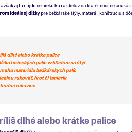
, avšak aj tu nájdeme niekoľko rozdielov na ktoré musíme poukáza
rom ideálnej dĺžky
pre bežkárske štýly, materál, konštruciu s d
liš dlhé alebo krátke palice
ĺžka bežeckých palíc vzhľadom na štýl
vneho materiálu bežkárskych palíc
deálnu rukoväť, hrot či tanierik
vhodné rukavice
íliš dlhé alebo krátke palice