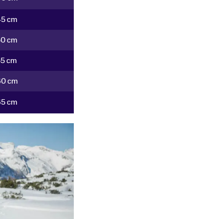
45 cm
50 cm
55 cm
60 cm
65 cm