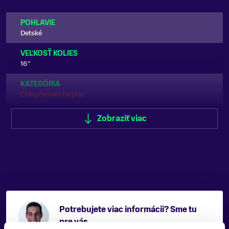
POHLAVIE
Detské
VEĽKOSŤ KOLIES
16"
KATEGÓRIA
Chlapčenské bicykle
ODPRUŽENIE
Zobraziť viac
Bez odpruženia
FARBA
Biela
MATERIÁL RÁMU
Hliník
NOSNOSŤ
Potrebujete viac informácii? Sme tu
do 100 kg
pre vás.