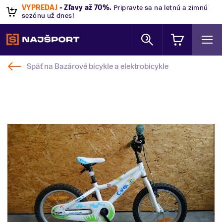
VÝPREDAJ
- Zľavy až 70%
.
Pripravte sa na letnú a zimnú
sezónu už dnes!
Späť na
Bazárové bicykle a elektrobicykle