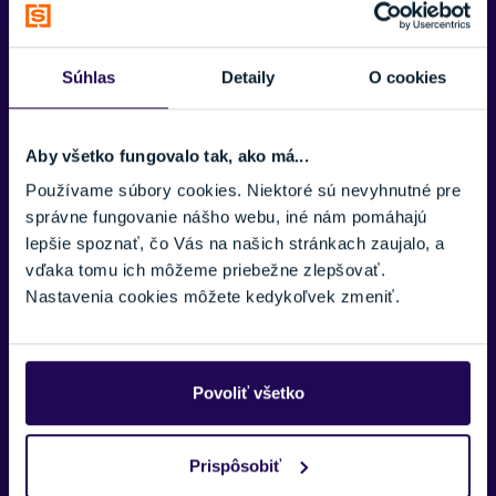
ZNAČKA
VAŠE MENO:
Ghost
Súhlas
Detaily
O cookies
Zobraziť menej
E-MAIL:
Aby všetko fungovalo tak, ako má...
Používame súbory cookies. Niektoré sú nevyhnutné pre
správne fungovanie nášho webu, iné nám pomáhajú
TELEFÓNNE ČÍSLO:
lepšie spoznať, čo Vás na našich stránkach zaujalo, a
vďaka tomu ich môžeme priebežne zlepšovať.
Nastavenia cookies môžete kedykoľvek zmeniť.
SPRÁVA:
Povoliť všetko
Prispôsobiť
Náš špecialista vám, čo najskôr zavolá ohľadom tohto