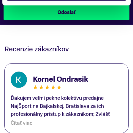
produktu.
Recenzie zákazníkov
Kornel Ondrasik
Ďakujem veľmi pekne kolektívu predajne
NajŠport na Bajkalskej, Bratislava za ich
profesionálny prístup k zákazníkom; Zvlášť
ďakujem špecialistovi Martinovi Gunišovi za
Čítať viac
jeho odbornú pomoc pri kúpe nových lyží a