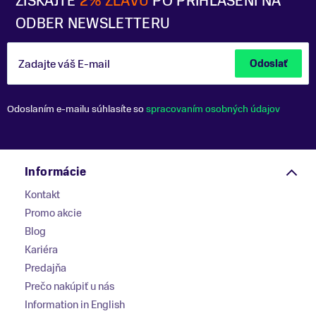
ZÍSKAJTE
2% ZĽAVU
PO PRIHLÁSENÍ NA
ODBER NEWSLETTERU
Zadajte váš E-mail
Odoslať
Odoslaním e-mailu súhlasíte so
spracovaním osobných údajov
Informácie
Kontakt
Promo akcie
Blog
Kariéra
Predajňa
Prečo nakúpiť u nás
Information in English