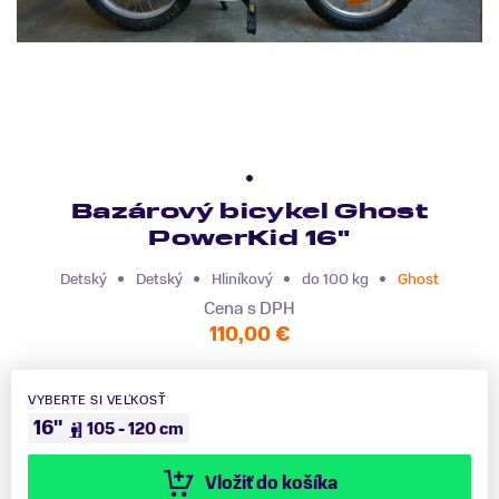
Bazárový bicykel Ghost
PowerKid 16"
Detský
Detský
Hliníkový
do 100 kg
Ghost
Cena s DPH
110,00 €
VYBERTE SI VEĽKOSŤ
16"
105 - 120 cm
Vložiť do košíka