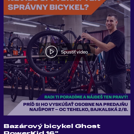
Spustiť video
Bazárový bicykel Ghost
PowerKid 16"