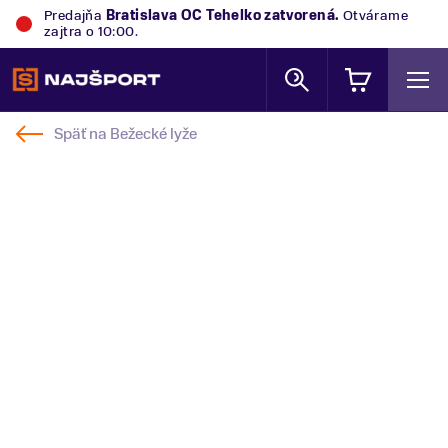
Predajňa
Bratislava OC Tehelko
zatvorená.
Otvárame
zajtra o 10:00.
Späť na
Bežecké lyže