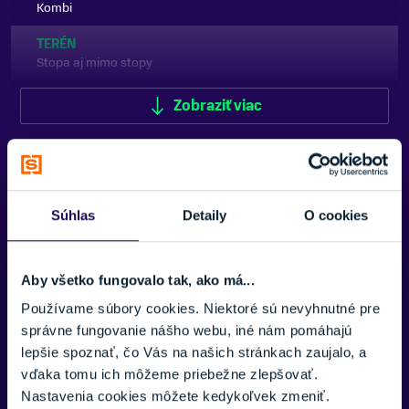
Kombi
TERÉN
Stopa aj mimo stopy
STÚPACIA ZÓNA
Zobraziť viac
Hladká (bez šupín)
PODLOŽKA
Bez podložky
ZNAČKA
Súhlas
Detaily
O cookies
Sporten
Potrebujete viac informácii? Sme tu
Zobraziť menej
Aby všetko fungovalo tak, ako má...
pre vás.
Používame súbory cookies. Niektoré sú nevyhnutné pre
správne fungovanie nášho webu, iné nám pomáhajú
VAŠE MENO:
lepšie spoznať, čo Vás na našich stránkach zaujalo, a
vďaka tomu ich môžeme priebežne zlepšovať.
Nastavenia cookies môžete kedykoľvek zmeniť.