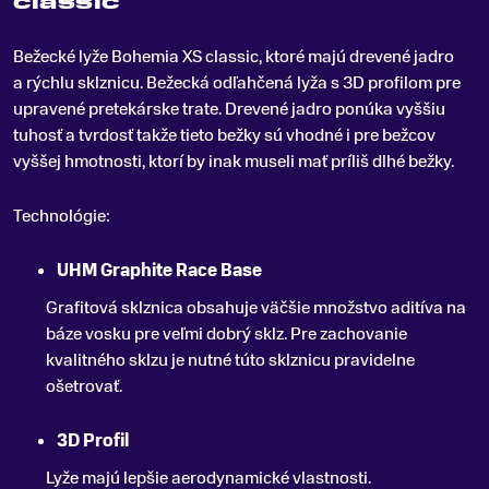
classic
Bežecké lyže Bohemia XS classic, ktoré majú drevené jadro
a rýchlu sklznicu
.
Bežecká odľahčená lyža s 3D profilom pre
upravené pretekárske trate. Drevené jadro ponúka vyššiu
tuhosť a tvrdosť takže tieto bežky sú vhodné i pre bežcov
vyššej hmotnosti, ktorí by inak museli mať príliš dlhé bežky.
Technológie:
UHM Graphite Race Base
Grafitová sklznica obsahuje väčšie množstvo aditíva na
báze vosku pre veľmi dobrý sklz. Pre zachovanie
kvalitného sklzu je nutné túto sklznicu pravidelne
ošetrovať.
3D Profil
Lyže majú lepšie aerodynamické vlastnosti.