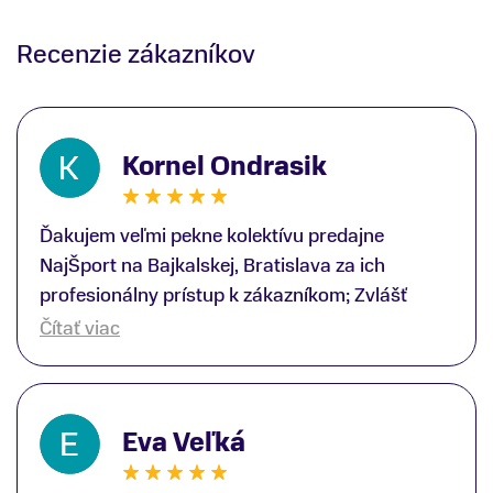
Recenzie zákazníkov
Kornel Ondrasik
Ďakujem veľmi pekne kolektívu predajne
NajŠport na Bajkalskej, Bratislava za ich
profesionálny prístup k zákazníkom; Zvlášť
ďakujem špecialistovi Martinovi Gunišovi za
Čítať viac
jeho odbornú pomoc pri kúpe nových lyží a
lyžiarskej obuvi, ako aj prilby.. všetko značka
Atomic; Pán Martin Guniš mi svojou
Eva Veľká
odbornosťou otvoril nové obzory a dozvedel
som sa, vďaka jeho profesionálnemu prístupu k